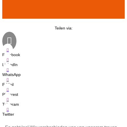
Teilen via:


Facebook

LinkedIn

WhatsApp

E-Mail

Pinterest

Telegram

Twitter