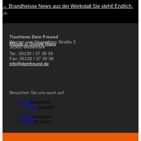
←
Brandheisse News aus der Werkstatt
Sie steht! Endlich.
→
Tischlerei Dein Freund
Werner-von-Negenborn Straße 3
Route in Google Maps
30900 Wedemark
Tel.: 05130 / 37 38 39
Fax: 05130 / 37 38 38
info@deinfreund.de
Besuchen Sie uns auch auf:
Folgen
Folgen
Folgen
Folgen