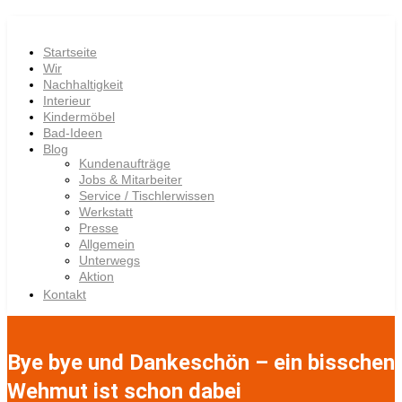
Startseite
Wir
Nachhaltigkeit
Interieur
Kindermöbel
Bad-Ideen
Blog
Kundenaufträge
Jobs & Mitarbeiter
Service / Tischlerwissen
Werkstatt
Presse
Allgemein
Unterwegs
Aktion
Kontakt
Bye bye und Dankeschön – ein bisschen
Wehmut ist schon dabei