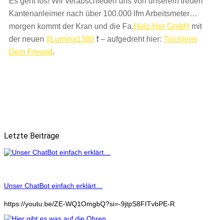
Es geht los! Wir verabschieden uns von unserem treuen
Kantenanleimer nach über 100.000 lfm Arbeitsmeter…
morgen kommt der Kran und die Fa.
Holz-Her GmbH
mit
der neuen
#Lumina1380
❗
–
aufgedreht hier:
Tischlerei
Dein Freund
.
digitalisierung
handwerk
HolzHer
Schreiner
werkstatt
Letzte Beiträge
Unser ChatBot einfach erklärt…
https://youtu.be/ZE-WQ1OmgbQ?si=-9jtpS8FITvbPE-R